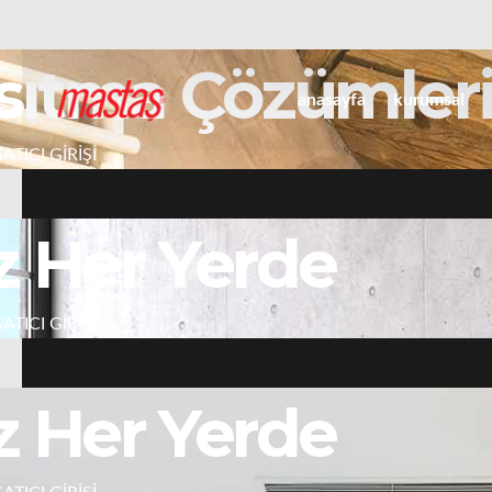
ma Çözümleri
anasayfa
kurumsal
r Yerde
r Yerde