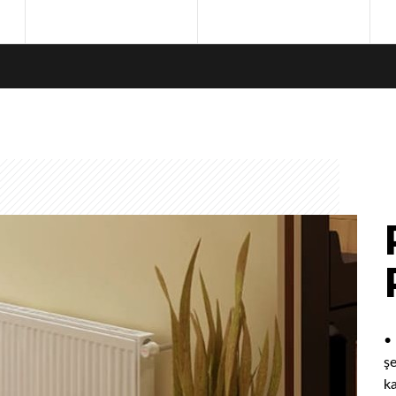
Kullanım Kılavuzları
Garantİ Uygulamaları
•
ş
ka