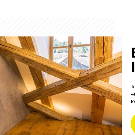
T
v
K