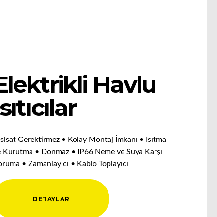
Elektrikli Havlu
Isıtıcılar
esisat Gerektirmez • Kolay Montaj İmkanı • Isıtma
e Kurutma • Donmaz • IP66 Neme ve Suya Karşı
oruma • Zamanlayıcı • Kablo Toplayıcı
DETAYLAR