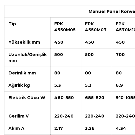
Manuel Panel Konve
Tip
EPK
EPK
EPK
4550M05
4550M07
4570M1
Yükseklik mm
450
450
450
Uzunluk/Genişlik
500
500
700
mm
Derinlik mm
80
80
80
Ağırlık kg
5.3
5.3
6.9
Elektrik Gücü W
460-550
685-820
910-108
Gerilim V
220-240
220-240
220-240
Akım A
2.17
3.26
4.34