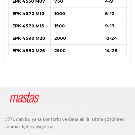
EPK 4550 M07
750
4-9
EPK 4570 M10
1000
6-12
EPK 4570 M15
1500
9-17
EPK 4590 M20
2000
12-24
EPK 4590 M25
2500
14-28
1976’dan bu yana konforlu ve daha akıllı ısıtma çözümleri
sunmak için çalışıyoruz.