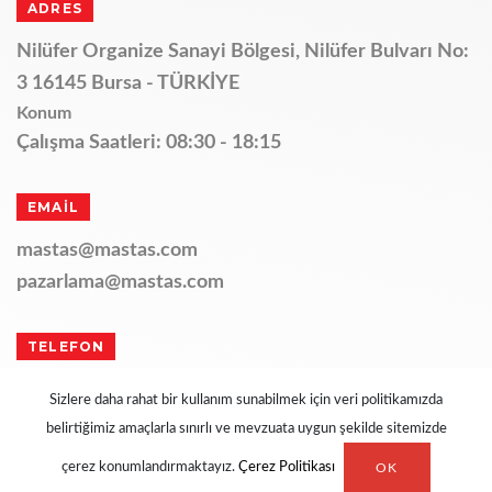
ADRES
Nilüfer Organize Sanayi Bölgesi, Nilüfer Bulvarı No:
3 16145 Bursa - TÜRKİYE
Konum
Çalışma Saatleri: 08:30 - 18:15
EMAİL
mastas@mastas.com
pazarlama@mastas.com
TELEFON
+90 224 411 11 14
Sizlere daha rahat bir kullanım sunabilmek için veri politikamızda
belirtiğimiz amaçlarla sınırlı ve mevzuata uygun şekilde sitemizde
Tüm Hakları Saklıdır.
çerez konumlandırmaktayız.
Çerez Politikası
OK