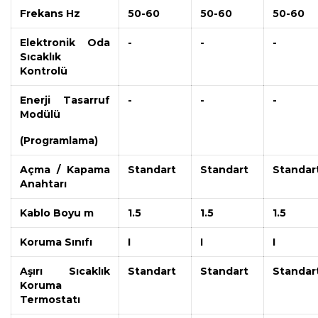
Frekans Hz
50-60
50-60
50-60
Elektronik Oda
-
-
-
Sıcaklık
Kontrolü
Enerji Tasarruf
-
-
-
Modülü
(Programlama)
Açma / Kapama
Standart
Standart
Standar
Anahtarı
Kablo Boyu m
1.5
1.5
1.5
Koruma Sınıfı
I
I
I
Aşırı Sıcaklık
Standart
Standart
Standar
Koruma
Termostatı