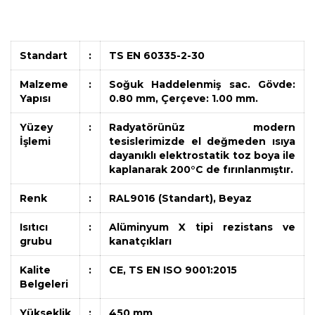
Standart
:
TS EN 60335-2-30
Malzeme
:
Soğuk Haddelenmiş sac. Gövde:
Yapısı
0.80 mm, Çerçeve: 1.00 mm.
Yüzey
:
Radyatörünüz modern
İşlemi
tesislerimizde el değmeden ısıya
dayanıklı elektrostatik toz boya ile
kaplanarak 200°C de fırınlanmıştır.
Renk
:
RAL9016 (Standart), Beyaz
Isıtıcı
:
Alüminyum X tipi rezistans ve
grubu
kanatçıkları
Kalite
:
CE, TS EN ISO 9001:2015
Belgeleri
Yükseklik
:
450 mm