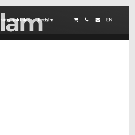
klam
EN
satış noktaları
iletişim