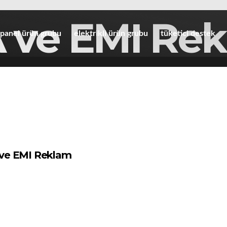
 ve EMI Re
panel ürün grubu
elektrikli ürün grubu
tüketici destek
ve EMI Reklam