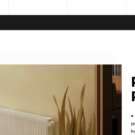
Kullanım Kılavuzları
Garantİ Uygulamaları
•
ş
ka