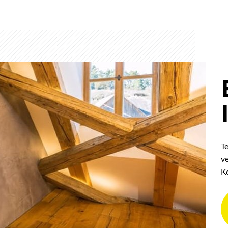
T
v
K