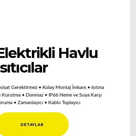
Elektrikli Havlu
Isıtıcılar
esisat Gerektirmez • Kolay Montaj İmkanı • Isıtma
e Kurutma • Donmaz • IP66 Neme ve Suya Karşı
oruma • Zamanlayıcı • Kablo Toplayıcı
DETAYLAR