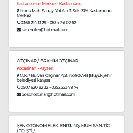
Kastamonu - Merkez - Kastamonu
İnönü Mah. Sanayi Yol Altı 3. Sok. 31/A Kastamonu
Merkez
0366 214 13 29 - 0534 741 02 62
keserciler@hotmail.com
ÖZÇINAR / İBRAHİM ÖZÇINAR
Kocasinan - Kayseri
M.K.P Bulvarı Özçınar Apt. No:90/A-B (Büyükşehir
belediyesi karşısı)
0507 620 82 32 - 0352 223 79 74
boschozcinar@hotmail.com
ŞEN OTONOM ELEK. ENRJ. İNŞ. MÜH. SAN. TİC.
LTD. ŞTİ. /