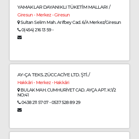
YAMAKLAR DAYANIKLI TÜKETİM MALLARI /
Giresun - Merkez - Giresun
Sultan Selim Mah. Arifbey Cad. 6/A Merkez/Giresun
0(454) 216 13 59 -
AY-ÇA TEKS. ZÜCCACİYE LTD. ŞTİ. /
Hakkâri - Merkez - Hakkâri
BULAK MAH. CUMHURİYET CAD. AYÇA APT. K:1/2
NO:41
0438 211 57 07 - 0537 528 89 29