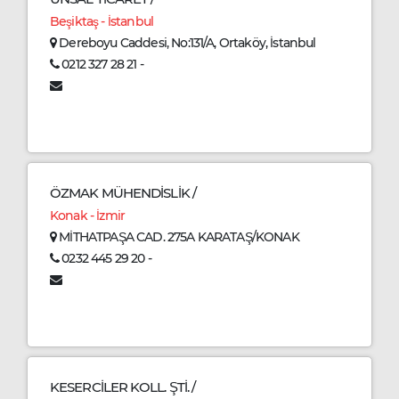
Beşiktaş - İstanbul
Dereboyu Caddesi, No:131/A, Ortaköy, İstanbul
0212 327 28 21 -
ÖZMAK MÜHENDİSLİK /
Konak - İzmir
MİTHATPAŞA CAD. 275A KARATAŞ/KONAK
0232 445 29 20 -
KESERCİLER KOLL. ŞTİ. /