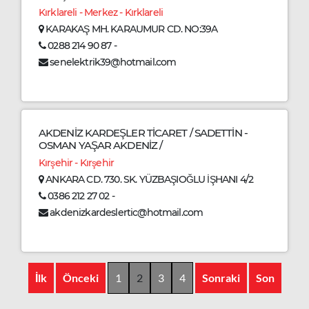
Kırklareli - Merkez - Kırklareli
KARAKAŞ MH. KARAUMUR CD. NO:39A
0288 214 90 87 -
senelektrik39@hotmail.com
AKDENİZ KARDEŞLER TİCARET / SADETTİN -
OSMAN YAŞAR AKDENİZ /
Kırşehir - Kırşehir
ANKARA CD. 730. SK. YÜZBAŞIOĞLU İŞHANI 4/2
0386 212 27 02 -
akdenizkardeslertic@hotmail.com
İlk
Önceki
1
2
3
4
Sonraki
Son