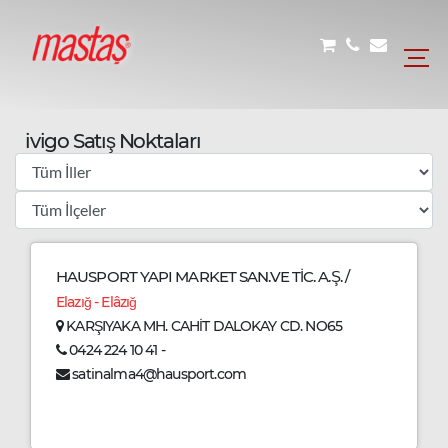
ivigo Satış Noktaları
HAUSPORT YAPI MARKET SAN.VE TİC. A.Ş. /
Elazığ - Elâzığ
KARŞIYAKA MH. CAHİT DALOKAY CD. NO65
0424 224 10 41 -
satinalma4@hausport.com