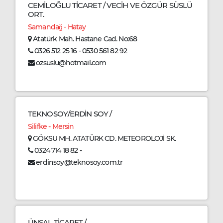
CEMİLOĞLU TİCARET / VECİH VE ÖZGÜR SÜSLÜ
ORT.
Samandağ - Hatay
Atatürk Mah. Hastane Cad. No:68
0326 512 25 16 - 0530 561 82 92
ozsuslu@hotmail.com
TEKNOSOY/ERDİN SOY /
Silifke - Mersin
GÖKSU MH. ATATÜRK CD. METEOROLOJİ SK.
0324 714 18 82 -
erdinsoy@teknosoy.com.tr
ÜNSAL TİCARET /