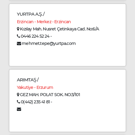
YURTPA A.Ş. /
Erzincan - Merkez - Erzincan
Kızılay Mah. Nusret Çetinkaya Cad. No:6/A
0446 224 52 24 -
mehmet.tepe@yurtpa.com
ARIMTAŞ /
Yakutiye - Erzurum
GEZ MAH. POLAT SOK. NO:3/101
0(442) 235 41 81 -