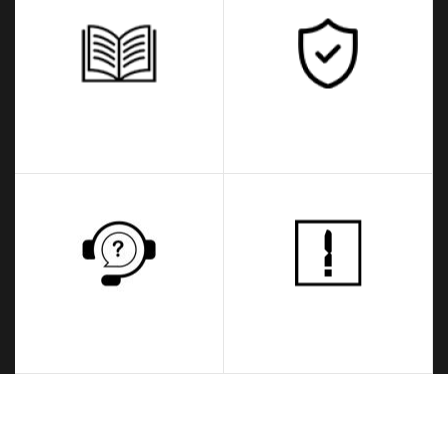
Kullanım Kılavuzları
Garantİ Uygulamaları
Teknik Servis Sorgulama
Ekran Kodları