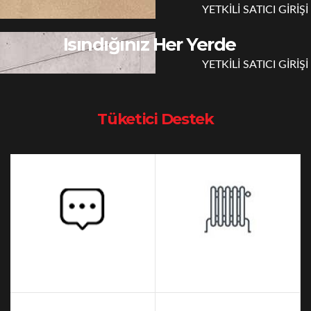
YETKİLİ SATICI GİRİŞİ
Isındığınız Her Yerde
YETKİLİ SATICI GİRİŞİ
Tüketici Destek
Sık Sorulan Sorular
Ürün Videoları